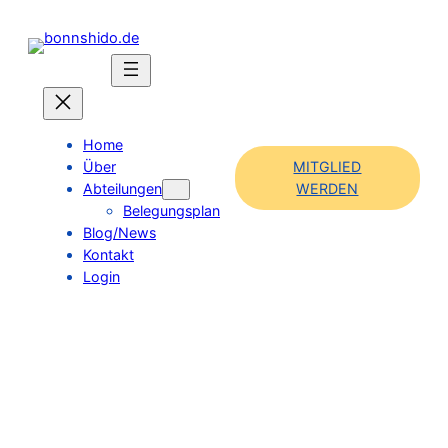
Home
Über
MITGLIED
Abteilungen
WERDEN
Belegungsplan
Blog/News
Kontakt
Login
Entdecke den Familiensport bei bonn Shido
e.V.!