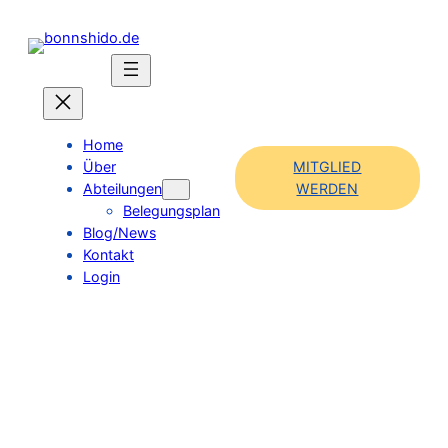
Home
Über
MITGLIED
Abteilungen
WERDEN
Belegungsplan
Blog/News
Kontakt
Login
Ein Kinderbuch über Mut, Disziplin &
Freundschaft