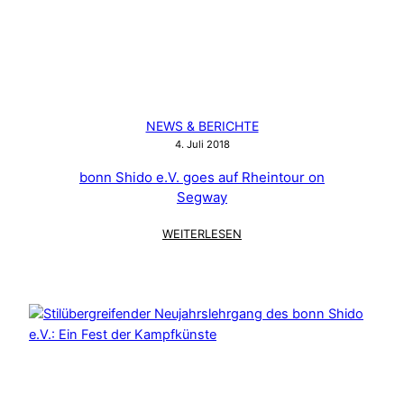
NEWS & BERICHTE
4. Juli 2018
bonn Shido e.V. goes auf Rheintour on
Segway
:
WEITERLESEN
BONN
SHIDO
E.V.
GOES
AUF
RHEINTOUR
ON
SEGWAY