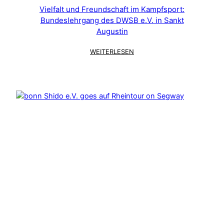
Vielfalt und Freundschaft im Kampfsport:
Bundeslehrgang des DWSB e.V. in Sankt
Augustin
:
WEITERLESEN
VIELFALT
UND
FREUNDSCHAFT
IM
KAMPFSPORT:
BUNDESLEHRGANG
DES
DWSB
E.V.
IN
SANKT
AUGUSTIN