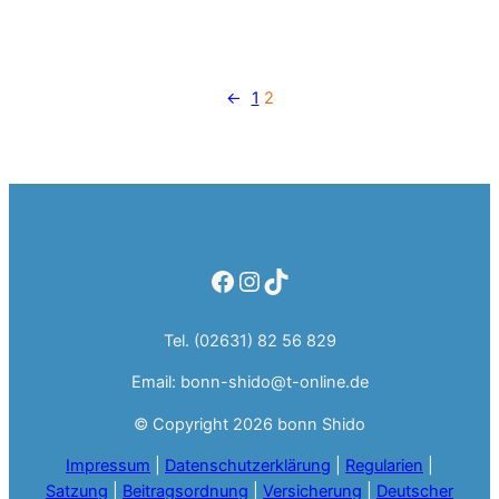
NEUJAHRSLEHRGANG
DES
BONN
SHIDO
E.V.:
←
1
2
EIN
FEST
DER
KAMPFKÜNSTE
Facebook
Instagram
TikTok
Tel. (02631) 82 56 829
Email: bonn-shido@t-online.de
© Copyright 2026 bonn Shido
Impressum
|
Datenschutzerklärung
|
Regularien
|
Satzung
|
Beitragsordnung
|
Versicherung
|
Deutscher