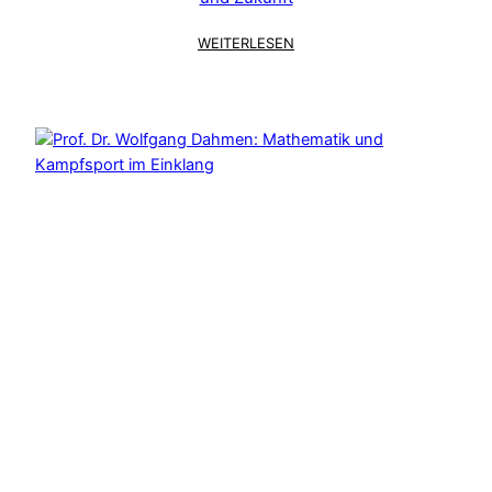
:
WEITERLESEN
TAEKWONDO
IM
WANDEL
–
EIN
GESPRÄCH
MIT
GEORG
STREIF
ÜBER
VERGANGENHEIT,
GEGENWART
UND
ZUKUNFT