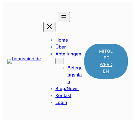
Home
Über
MITGL
Abteilungen
IED
WERD
Belegu
EN
ngspla
n
Blog/News
Kontakt
Login